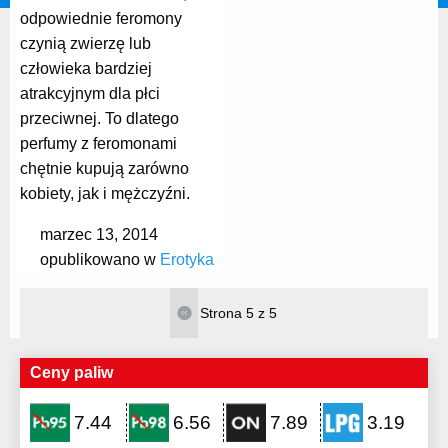
odpowiednie feromony
czynią zwierzę lub
człowieka bardziej
atrakcyjnym dla płci
przeciwnej. To dlatego
perfumy z feromonami
chętnie kupują zarówno
kobiety, jak i mężczyźni.
marzec 13, 2014
opublikowano w
Erotyka
Strona 5 z 5
Ceny paliw
7.44
6.56
7.89
3.19