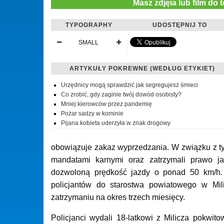
Masz zdjęia lub film do 
TYPOGRAPHY
UDOSTĘPNIJ TO
SMALL
ARTYKUŁY POKREWNE (WEDŁUG ETYKIET)
Urzędnicy mogą sprawdzić jak segregujesz śmieci
Co zrobić, gdy zaginie twój dowód osobisty?
Mniej kierowców przez pandemię
Pożar sadzy w kominie
Pijana kobieta uderzyła w znak drogowy
obowiązuje zakaz wyprzedzania. W związku z ty
mandatami karnymi oraz zatrzymali prawo j
dozwoloną prędkość jazdy o ponad 50 km/h. 
policjantów do starostwa powiatowego w Mili
zatrzymaniu na okres trzech miesięcy.
Policjanci wydali 18-latkowi z Milicza pokwit