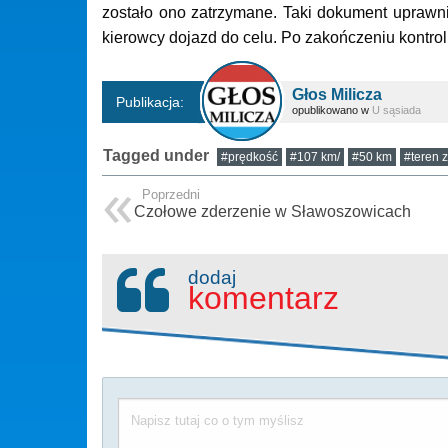
zostało ono zatrzymane. Taki dokument uprawni
kierowcy dojazd do celu. Po zakończeniu kontrol
Głos Milicza
Publikacja:
opublikowano w
U sąsiada
Tagged under
#prędkość
#107 km/
#50 km
#teren
Poprzedni
Czołowe zderzenie w Sławoszowicach
dodaj
komentarz