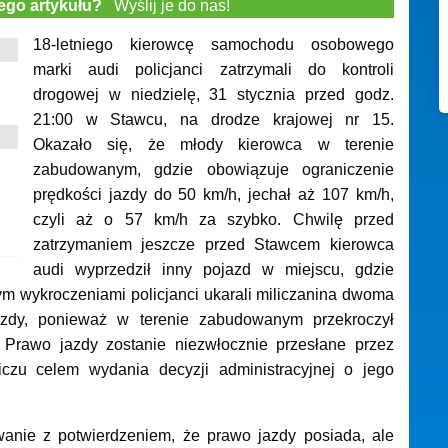
tego artykułu?
Wyślij je do nas!
18-letniego kierowcę samochodu osobowego
marki audi policjanci zatrzymali do kontroli
drogowej w niedzielę, 31 stycznia przed godz.
21:00 w Stawcu, na drodze krajowej nr 15.
Okazało się, że młody kierowca w terenie
zabudowanym, gdzie obowiązuje ograniczenie
prędkości jazdy do 50 km/h, jechał aż 107 km/h,
czyli aż o 57 km/h za szybko. Chwilę przed
zatrzymaniem jeszcze przed Stawcem kierowca
audi wyprzedził inny pojazd w miejscu, gdzie
m wykroczeniami policjanci ukarali miliczanina dwoma
azdy, ponieważ w terenie zabudowanym przekroczył
Prawo jazdy zostanie niezwłocznie przesłane przez
czu celem wydania decyzji administracyjnej o jego
owanie z potwierdzeniem, że prawo jazdy posiada, ale