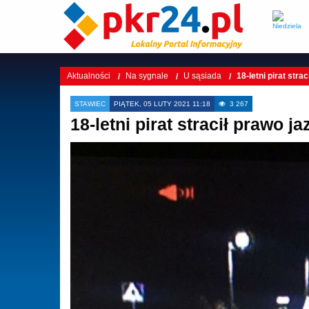
Aktualności
Na sygnale
U sąsiada
18-letni pirat stra
STAWIEC
PIĄTEK, 05 LUTY 2021 11:18
3 267
18-letni pirat stracił prawo ja