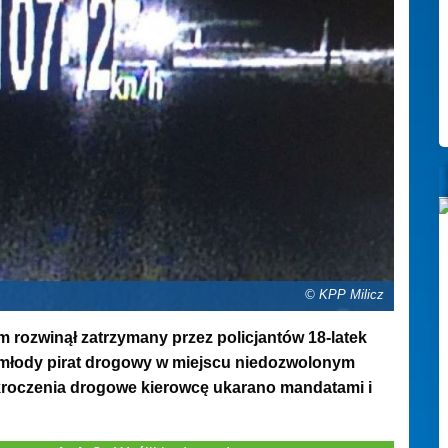
© KPP Milicz
rozwinął zatrzymany przez policjantów 18-latek
ej młody pirat drogowy w miejscu niedozwolonym
ykroczenia drogowe kierowcę ukarano mandatami i