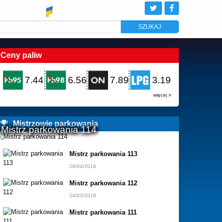
Ceny paliw
7.44
6.56
7.89
3.19
więcej
Mistrzowie parkowania
Mistrz parkowania 114
Mistrz parkowania 113
28/04/2018
Mistrz parkowania 112
24/03/2018
Mistrz parkowania 111