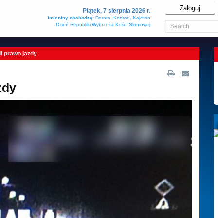
Zaloguj
Piątek, 7 sierpnia 2026 r.
Imieniny obchodzą:
Dorota, Konrad, Kajetan
Dzień Republiki Wybrzeża Kości Słoniowej
cił prawo jazdy
zdy