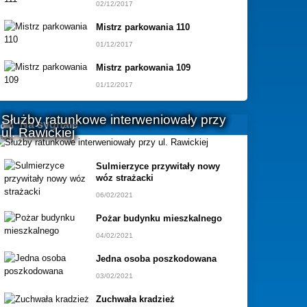
02/12/2017
Mistrz parkowania 110
01/12/2017
Mistrz parkowania 109
01/12/2017
Służby ratunkowe interweniowały przy
Na sygnale
ul. Rawickiej
Sulmierzyce przywitały nowy
wóz strażacki
06/02/2021
Pożar budynku mieszkalnego
04/02/2021
Jedna osoba poszkodowana
03/02/2021
Zuchwała kradzież