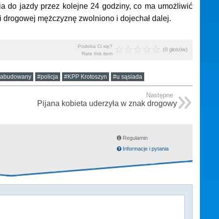
a do jazdy przez kolejne 24 godziny, co ma umożliwić
i drogowej mężczyznę zwolniono i dojechał dalej.
Podoba Ci się?
(0 głosów)
Rate this item
 zabudowany
#policja
#KPP Krotoszyn
#u sąsiada
Następne
Pijana kobieta uderzyła w znak drogowy
Regulamin
Informacje i pytania