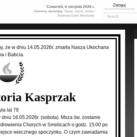
Zaloguj
Czwartek, 6 sierpnia 2026 r.
Imieniny obchodzą:
Sława, Jakub, Stefan
Światowy Dzień Musztardy
y, że w dniu 14.05.2026r. zmarła Nasza Ukochana
a i Babcia.
oria Kasprzak
yła lat 79
dniu 16.05.2026r. (sobota). Msza św. zostanie
drowienia Chorych w Smolicach o godz. 15:00 po
miejsce wiecznego spoczynku. O czym zawiadamia