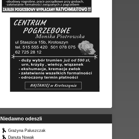
Niedawno odeszli
Grażyna Paluszczak
Danuta Nowak