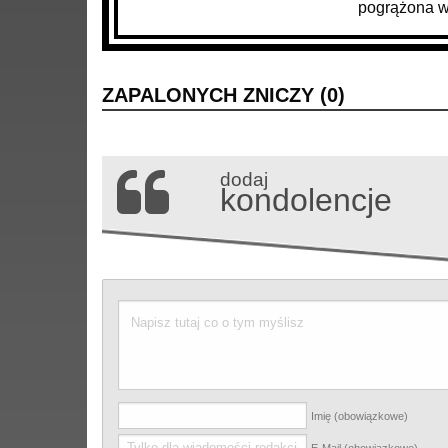
pogrążona w
ZAPALONYCH ZNICZY (
0
)
dodaj
kondolencje
Imię (obowiązkowe)
E-Mail (obowiązkowe)