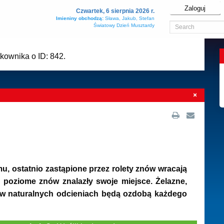
Zaloguj
Czwartek, 6 sierpnia 2026 r.
Imieniny obchodzą:
Sława, Jakub, Stefan
Światowy Dzień Musztardy
kownika o ID: 842.
×
u, ostatnio zastąpione przez rolety znów wracają
 poziome znów znalazły swoje miejsce. Żelazne,
 w naturalnych odcieniach będą ozdobą każdego