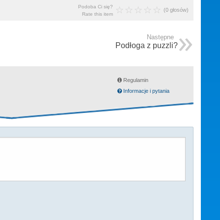
Podoba Ci się?
(0 głosów)
Rate this item
Następne
Podłoga z puzzli?
Regulamin
Informacje i pytania