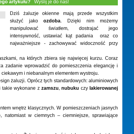
tego artykułu?
Wyślij je do nas!
Dziś żaluzje okienne mają przede wszystkim
służyć jako
ozdoba
. Dzięki nim możemy
manipulować światłem, dostrajać jego
intensywność, ustawiać kąt padania oraz co
najważniejsze - zachowywać widoczność przy
laszkami, na których zbiera się najwięcej kurzu. Coraz
ą za zadanie wprowadzić do pomieszczenia elegancję i
o ciekawym i niebanalnym elementem wystroju.
sign żaluzji. Oprócz tych standardowych: aluminiowych
i takie wykonane z
zamszu
,
nubuku
czy
lakierowanej
entem wnętrz klasycznych. W pomieszczeniach jasnych
ne, natomiast w ciemnych – ciemniejsze, sprawiające