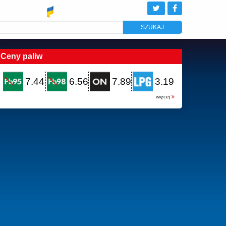
Ceny paliw
7.44
6.56
7.89
3.19
więcej