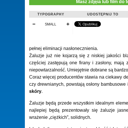
Masz zdjęia lub film do 
TYPOGRAPHY
UDOSTĘPNIJ TO
SMALL
pełnej eliminacji nasłonecznienia.
Żaluzje już nie kojarzą się z niskiej jakości b
częściej zastępują one firany i zasłony, maj
niepowtarzalność. Umiejętnie dobrane są bardz
Coraz więcej producentów stawia na ciekawy de
czy drewnianych, powstają osłony bambusowe 
skóry
.
Żaluzje będą przede wszystkim idealnym elem
najlepiej będą prezentowały się żaluzje jas
wrażenie „ciężkich”, solidnych.