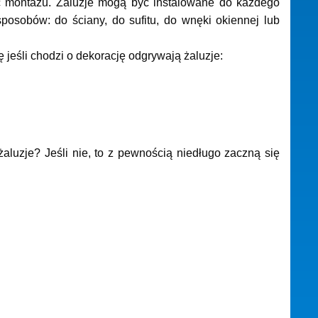
ść montażu. Żaluzje mogą być instalowane do każdego
posobów: do ściany, do sufitu, do wnęki okiennej lub
ę jeśli chodzi o dekorację odgrywają żaluzje:
aluzje? Jeśli nie, to z pewnością niedługo zaczną się