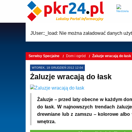
JUser::_load: Nie można załadować danych użyt
Serwisy Specjalne
Dom i ogród
Żaluzje wracają do łask
WTOREK, 18 GRUDZIEŃ 2012 12:04
Żaluzje wracają do łask
Żaluzje – przed laty obecne w każdym dom
do łask. W najnowszych trendach żaluzje
drewniane lub z zamszu – kolorowe albo
wnętrza.