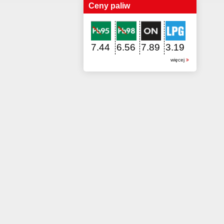
Ceny paliw
7.44
6.56
7.89
3.19
więcej