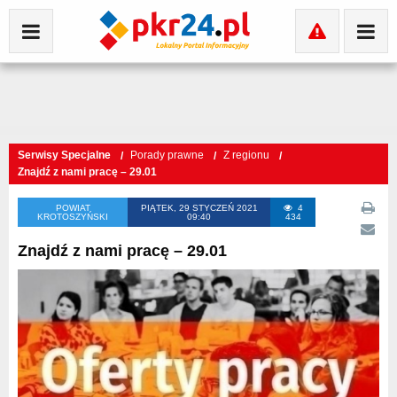
Serwisy Specjalne
Porady prawne
Z regionu
Znajdź z nami pracę – 29.01
POWIAT
PIĄTEK, 29 STYCZEŃ 2021
4
KROTOSZYŃSKI
09:40
434
Znajdź z nami pracę – 29.01