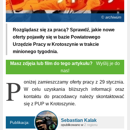
© archiwum
Rozglądasz się za pracą? Sprawdź, jakie nowe
oferty pojawiły się w bazie Powiatowego
Urzędzie Pracy w Krotoszynie w trakcie
minionego tygodnia.
Masz zdjęia lub film do tego artykułu?
Wyślij je do
nas!
P
oniżej zamieszczamy oferty pracy z 29 stycznia.
W celu uzyskania bliższych informacji oraz
kontaktu do pracodawcy należy skontaktować
się z PUP w Krotoszynie.
Sebastian Kalak
Publikacja:
opublikowano w
Z regionu