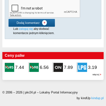
+
Dodaj komentarz
Lub
zaloguj się
aby dodwać
komentarze jednym kliknięciem.
Ceny paliw
7.44
6.56
7.89
3.19
więcej
© 2006 – 2026 | pkr24.pl – Lokalny Portal Informacyjny
by kindUp
kindup.pl