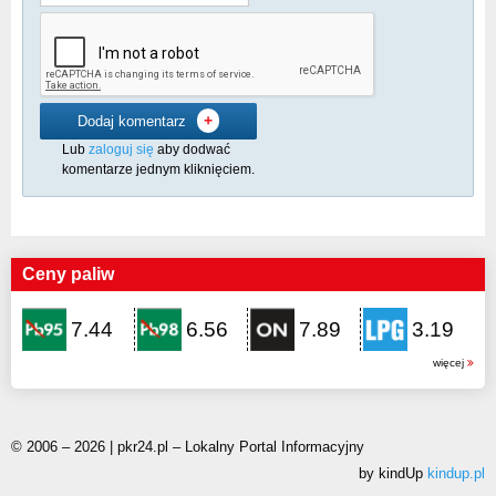
+
Dodaj komentarz
Lub
zaloguj się
aby dodwać
komentarze jednym kliknięciem.
Ceny paliw
7.44
6.56
7.89
3.19
więcej
© 2006 – 2026 | pkr24.pl – Lokalny Portal Informacyjny
by kindUp
kindup.pl