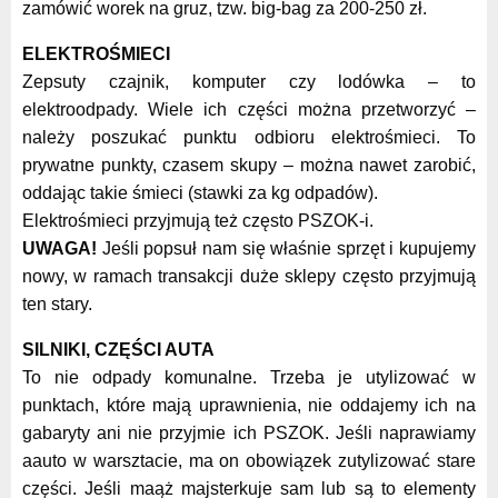
zamówić worek na gruz, tzw. big-bag za 200-250 zł.
ELEKTROŚMIECI
Zepsuty czajnik, komputer czy lodówka – to
elektroodpady. Wiele ich części można przetworzyć –
należy poszukać punktu odbioru elektrośmieci. To
prywatne punkty, czasem skupy – można nawet zarobić,
oddając takie śmieci (stawki za kg odpadów).
Elektrośmieci przyjmują też często PSZOK-i.
UWAGA!
Jeśli popsuł nam się właśnie sprzęt i kupujemy
nowy, w ramach transakcji duże sklepy często przyjmują
ten stary.
SILNIKI, CZĘŚCI AUTA
To nie odpady komunalne. Trzeba je utylizować w
punktach, które mają uprawnienia, nie oddajemy ich na
gabaryty ani nie przyjmie ich PSZOK. Jeśli naprawiamy
aauto w warsztacie, ma on obowiązek zutylizować stare
części. Jeśli maąż majsterkuje sam lub są to elementy