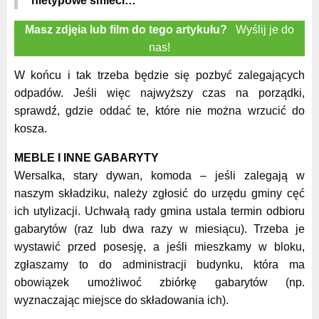
nietypowe śmieci…
Masz zdjęia lub film do tego artykułu?
Wyślij je do
nas!
W końcu i tak trzeba będzie się pozbyć zalegających
odpadów. Jeśli więc najwyższy czas na porządki,
sprawdź, gdzie oddać te, które nie można wrzucić do
kosza.
MEBLE I INNE GABARYTY
Wersalka, stary dywan, komoda – jeśli zalegają w
naszym składziku, należy zgłosić do urzędu gminy cęć
ich utylizacji. Uchwałą rady gmina ustala termin odbioru
gabarytów (raz lub dwa razy w miesiącu). Trzeba je
wystawić przed posesję, a jeśli mieszkamy w bloku,
zgłaszamy to do administracji budynku, która ma
obowiązek umożliwoć zbiórkę gabarytów (np.
wyznaczając miejsce do składowania ich).