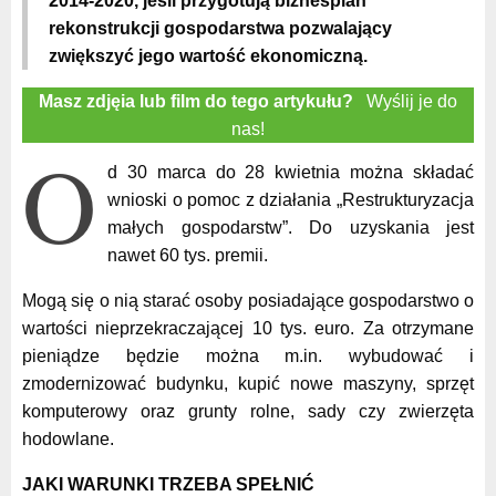
2014-2020, jeśli przygotują biznesplan
rekonstrukcji gospodarstwa pozwalający
zwiększyć jego wartość ekonomiczną.
Masz zdjęia lub film do tego artykułu?
Wyślij je do
nas!
O
d 30 marca do 28 kwietnia można składać
wnioski o pomoc z działania „Restrukturyzacja
małych gospodarstw”. Do uzyskania jest
nawet 60 tys. premii.
Mogą się o nią starać osoby posiadające gospodarstwo o
wartości nieprzekraczającej 10 tys. euro. Za otrzymane
pieniądze będzie można m.in. wybudować i
zmodernizować budynku, kupić nowe maszyny, sprzęt
komputerowy oraz grunty rolne, sady czy zwierzęta
hodowlane.
JAKI WARUNKI TRZEBA SPEŁNIĆ