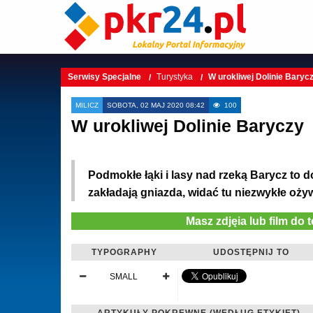
Serwisy Specjalne
Turystyka
W urokliwej Dolinie Baryc
MILICZ
SOBOTA, 02 MAJ 2020 08:42
100
W urokliwej Dolinie Baryczy
Podmokłe łąki i lasy nad rzeką Barycz to 
zakładają gniazda, widać tu niezwykłe ożyw
Masz zdjęia lub film do 
TYPOGRAPHY
UDOSTĘPNIJ TO
SMALL
ARTYKUŁY POKREWNE (WEDŁUG ETYKIET)