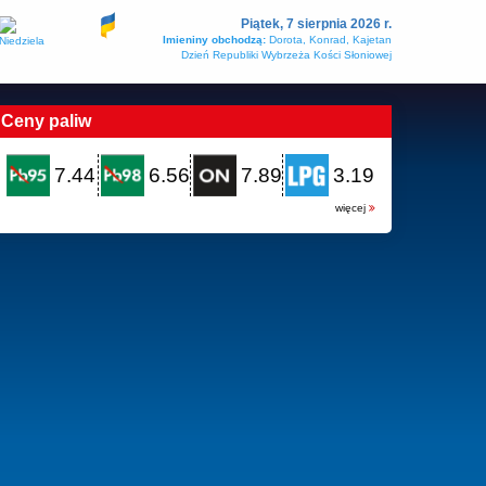
Piątek, 7 sierpnia 2026 r.
Imieniny obchodzą:
Dorota, Konrad, Kajetan
Dzień Republiki Wybrzeża Kości Słoniowej
Ceny paliw
7.44
6.56
7.89
3.19
więcej