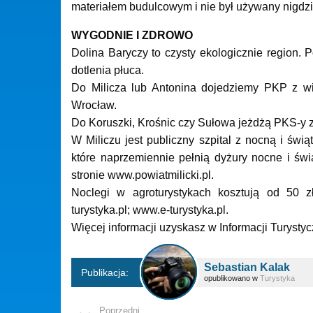
materiałem budulcowym i nie był używany nigdzie
WYGODNIE I ZDROWO
Dolina Baryczy to czysty ekologicznie region. P
dotlenia płuca.
Do Milicza lub Antonina dojedziemy PKP z w
Wrocław.
Do Koruszki, Krośnic czy Sułowa jeżdżą PKS-y z 
W Miliczu jest publiczny szpital z nocną i świ
które naprzemiennie pełnią dyżury nocne i św
stronie www.powiatmilicki.pl.
Noclegi w agroturystykach kosztują od 50 z
turystyka.pl; www.e-turystyka.pl.
Więcej informacji uzyskasz w Informacji Turystycz
Sebastian Kalak
Publikacja:
opublikowano w
Turystyka
Poprzedni