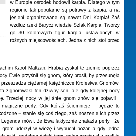
w Europie ośrodek hodowli karpia. Dlatego w tym
regionie tak popularne są potrawy z karpia, a na
jesieni organizowane są nawet Dni Karpia! Zaś
wzdłuż rzeki Barycz wiedzie Szlak Karpia. Tworzy
go 30 kolorowych figur karpia, ustawioncyh w
różnych miejscowościach. Jedna z nich stoi przed
achim Karol Maltzan. Hrabia zyskał te ziemie poprzez
cy Ewie przyśnił się gnom, który prosił, by przesunęła
a przeszadza ciężarnej księżniczce Królestwa Gnomów,
ta zignorowała ten dziwny sen, ale gdy kolejnej nocy
pę. Trzeciej nocy w jej śnie gnom znów się pojawił i
 magiczne perły. Gdy któraś ściemnieje – będzie to
kodzone – stanie się coś złego, zaś noszenie ich przez
 Legenda mówi, że Ewa faktycznie znalazła perły i że
– grom uderzył w wieżę i wybuchł pożar, a gdy jedna