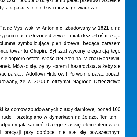
edziczki i podobno dzięki temu pałac przetrwał wszelkie
, ale pałac stoi do dziś i można go zwiedzać.
Pałac Myśliwski w Antoninie, zbudowany w 1821 r. na
zypomiznać rozłożone drzewo – miała kształt ośmiokąta
 kolumna symbolizująca pień drzewa, będąca zarazem
certował tu Chopin. Był zachwycony elegancją tego
się dopiero ostatni właściciel Atonina, Michał Radziwiłł.
anek. Mówiło się, żę był łotrem i hazardzistą, a żeby się
wać pałać… Adolfowi Hitlerowi! Po wojnie pałac popadł
taurowany, że w 2003 r. otrzymał Nagrodę Dziedzictwa
y kilka domów zbudowanych z rudy darniowej ponad 100
rudę i przetapiano w dymarkach na żelazo. Ten tani i
odporny jak kamień, dlatego stał się elementem wielu
 precyzji przy obróbce, nie stał się powszechnym