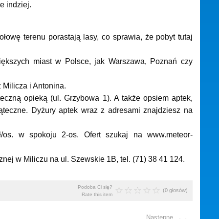
 indziej.
ołowę terenu porastają lasy, co sprawia, że pobyt tutaj
iększych miast w Polsce, jak Warszawa, Poznań czy
Milicza i Antonina.
ąteczną opieką (ul. Grzybowa 1). A także opsiem aptek,
iąteczne. Dyżury aptek wraz z adresami znajdziesz na
ł/os. w spokoju 2-os. Ofert szukaj na www.meteor-
nej w Miliczu na ul. Szewskie 1B, tel. (71) 38 41 124.
Podoba Ci się?
(0 głosów)
Rate this item
Następne