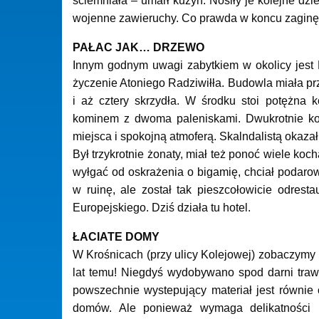
ściemniała – umarł kuzyn. Nosiły je kolejne dzi
wojenne zawieruchy. Co prawda w koncu zaginęły
PAŁAC JAK… DRZEWO
Innym godnym uwagi zabytkiem w okolicy jest 
życzenie Atoniego Radziwiłła. Budowla miała pr
i aż cztery skrzydła. W środku stoi potężna
kominem z dwoma paleniskami. Dwukrotnie kon
miejsca i spokojną atmoferą. Skalndalistą okazał 
Był trzykrotnie żonaty, miał też ponoć wiele koch
wyłgać od oskrażenia o bigamię, chciał podaro
w ruinę, ale został tak pieszcołowicie odres
Europejskiego. Dziś działa tu hotel.
ŁACIATE DOMY
W Krośnicach (przy ulicy Kolejowej) zobaczym
lat temu! Niegdyś wydobywano spod darni traw 
powszechnie wystepujący materiał jest równie 
domów. Ale ponieważ wymaga delikatności i