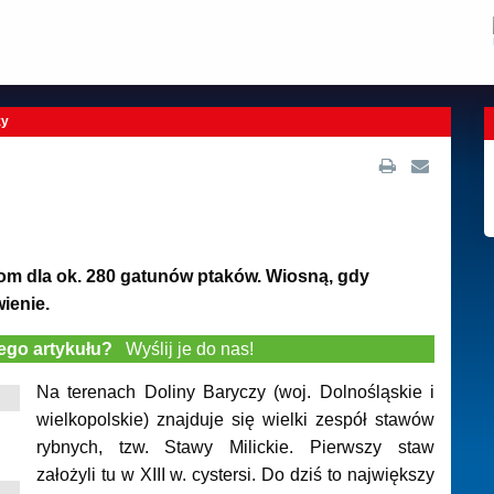
zy
dom dla ok. 280 gatunów ptaków. Wiosną, gdy
ienie.
tego artykułu?
Wyślij je do nas!
Na terenach Doliny Baryczy (woj. Dolnośląskie i
wielkopolskie) znajduje się wielki zespół stawów
rybnych, tzw. Stawy Milickie. Pierwszy staw
założyli tu w XIII w. cystersi. Do dziś to największy