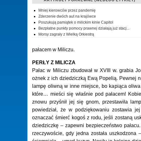
Mniej kierowców przez pandemię
Zderzenie dwóch aut na krajówce
Poszukują pamiątek o milickim kinie Capitol
Bezpłatne punkty pomocy prawnej działają już stacj...
Morsy zagrały z Wielką Orkiestrą
pałacem w Miliczu.
PERŁY Z MILICZA
Pałac w Miliczu zbudował w XVIII w. grabia Jo
ożnek z ich dziedziczką Ewą Popelią. Pewnej no
lampę oliwną w inne miejsce, bo kapiąca oliw
które… mieści się właśnie pod pałacem! Kobie
znowu przyśnił jej się gnom, przestawiła lam
powiedział, że w podziękowaniu zostawia jej
oznaczać śmierć kogoś z rodu, jeśli zostaną us
dziedziczkę – zapewni bezpieczeństwo pałacu.
rzeczywoście, gdy jedna została uszkodzona 