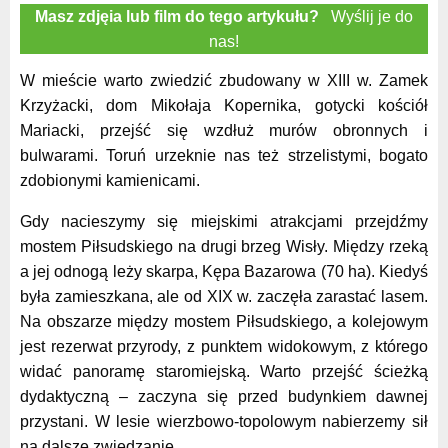
Masz zdjęia lub film do tego artykułu?
Wyślij je do
nas!
W mieście warto zwiedzić zbudowany w XIII w. Zamek
Krzyżacki, dom Mikołaja Kopernika, gotycki kościół
Mariacki, przejść się wzdłuż murów obronnych i
bulwarami. Toruń urzeknie nas też strzelistymi, bogato
zdobionymi kamienicami.
Gdy nacieszymy się miejskimi atrakcjami przejdźmy
mostem Piłsudskiego na drugi brzeg Wisły. Między rzeką
a jej odnogą leży skarpa, Kępa Bazarowa (70 ha). Kiedyś
była zamieszkana, ale od XIX w. zaczęła zarastać lasem.
Na obszarze między mostem Piłsudskiego, a kolejowym
jest rezerwat przyrody, z punktem widokowym, z którego
widać panoramę staromiejską. Warto przejść ścieżką
dydaktyczną – zaczyna się przed budynkiem dawnej
przystani. W lesie wierzbowo-topolowym nabierzemy sił
na dalsze zwiedzanie.