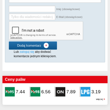
Imię (obowiązkowe)
E-Mail (obowiązkowe)
+
Dodaj komentarz
Lub
zaloguj się
aby dodwać
komentarze jednym kliknięciem.
Ceny paliw
7.44
6.56
7.89
3.19
więcej