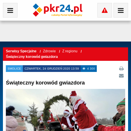
Serwisy Specjalne
Zdrowie
Z regionu
Świąteczny korowód gwiazdora
SMOLICE
CZWARTEK, 24 GRUDZIEŃ 2020 13:59
4 300
Świąteczny korowód gwiazdora