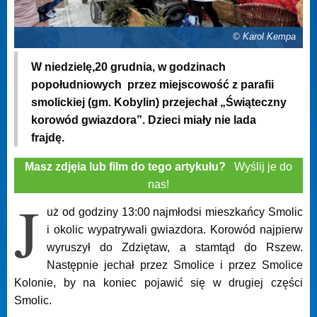
© Karol Kempa
W niedzielę,20 grudnia, w godzinach
popołudniowych przez miejscowość z parafii
smolickiej (gm. Kobylin) przejechał „Świąteczny
korowód gwiazdora”. Dzieci miały nie lada
frajdę.
Masz zdjęia lub film do tego artykułu?
Wyślij je do
nas!
J
uż od godziny 13:00 najmłodsi mieszkańcy Smolic
i okolic wypatrywali gwiazdora. Korowód najpierw
wyruszył do Zdziętaw, a stamtąd do Rszew.
Następnie jechał przez Smolice i przez Smolice
Kolonie, by na koniec pojawić się w drugiej części
Smolic.