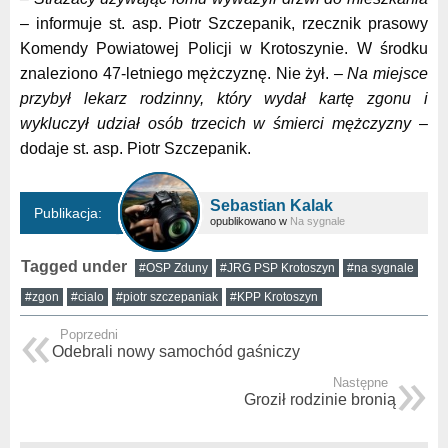
– informuje st. asp. Piotr Szczepanik, rzecznik prasowy
Komendy Powiatowej Policji w Krotoszynie. W środku
znaleziono 47-letniego mężczyznę. Nie żył.
– Na miejsce
przybył lekarz rodzinny, który wydał kartę zgonu i
wykluczył udział osób trzecich w śmierci mężczyzny
–
dodaje st. asp. Piotr Szczepanik.
Sebastian Kalak
Publikacja:
opublikowano w
Na sygnale
Tagged under
#OSP Zduny
#JRG PSP Krotoszyn
#na sygnale
#zgon
#cialo
#piotr szczepaniak
#KPP Krotoszyn
Poprzedni
Odebrali nowy samochód gaśniczy
Następne
Groził rodzinie bronią