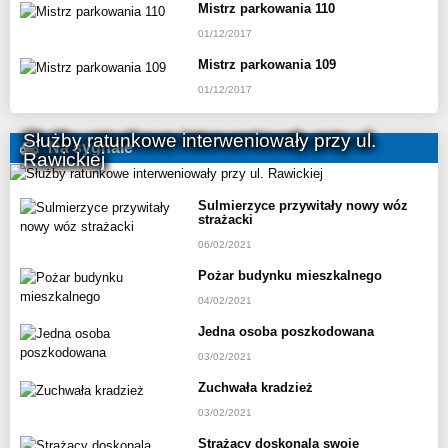
Mistrz parkowania 110
01/12/2017
Mistrz parkowania 109
01/12/2017
Służby ratunkowe interweniowały przy ul.
Na sygnale
Rawickiej
Sulmierzyce przywitały nowy wóz
strażacki
06/02/2021
Pożar budynku mieszkalnego
04/02/2021
Jedna osoba poszkodowana
03/02/2021
Zuchwała kradzież
03/02/2021
Strażacy doskonalą swoje