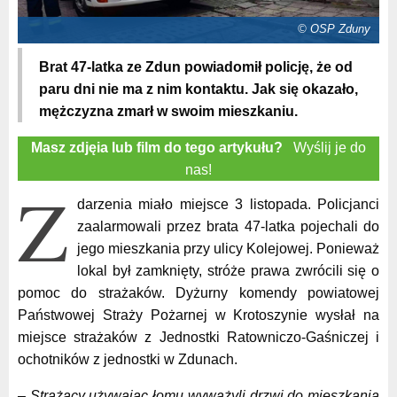
© OSP Zduny
Brat 47-latka ze Zdun powiadomił policję, że od
paru dni nie ma z nim kontaktu. Jak się okazało,
mężczyzna zmarł w swoim mieszkaniu.
Masz zdjęia lub film do tego artykułu?
Wyślij je do
nas!
Z
darzenia miało miejsce 3 listopada. Policjanci
zaalarmowali przez brata 47-latka pojechali do
jego mieszkania przy ulicy Kolejowej. Ponieważ
lokal był zamknięty, stróże prawa zwrócili się o
pomoc do strażaków. Dyżurny komendy powiatowej
Państwowej Straży Pożarnej w Krotoszynie wysłał na
miejsce strażaków z Jednostki Ratowniczo-Gaśniczej i
ochotników z jednostki w Zdunach.
– Strażacy używając łomu wyważyli drzwi do mieszkania