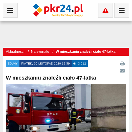
Aktualności
Na sygnale
W mieszkaniu znaleźli ciało 47-latka
ZDUNY
PIĄTEK, 06 LISTOPAD 2020 12:59
3 912
W mieszkaniu znaleźli ciało 47-latka