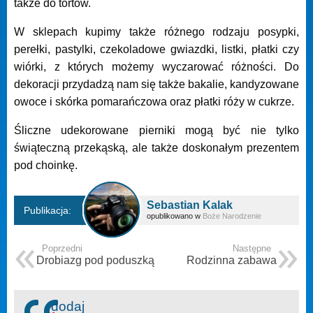
także do tortów.
W sklepach kupimy także różnego rodzaju posypki,
perełki, pastylki, czekoladowe gwiazdki, listki, płatki czy
wiórki, z których możemy wyczarować różności. Do
dekoracji przydadzą nam się także bakalie, kandyzowane
owoce i skórka pomarańczowa oraz płatki róży w cukrze.
Śliczne udekorowane pierniki mogą być nie tylko
świąteczną przekąską, ale także doskonałym prezentem
pod choinkę.
Sebastian Kalak
Publikacja:
opublikowano w
Boże Narodzenie
Poprzedni
Następne
Drobiazg pod poduszką
Rodzinna zabawa
dodaj