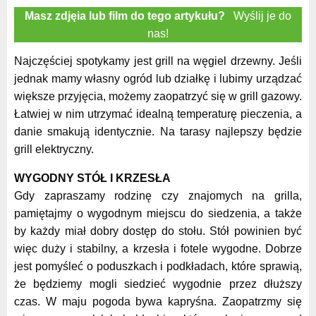
Masz zdjęia lub film do tego artykułu?
Wyślij je do
nas!
Najczęściej spotykamy jest grill na węgiel drzewny. Jeśli
jednak mamy własny ogród lub działkę i lubimy urządzać
większe przyjęcia, możemy zaopatrzyć się w grill gazowy.
Łatwiej w nim utrzymać idealną temperaturę pieczenia, a
danie smakują identycznie. Na tarasy najlepszy będzie
grill elektryczny.
WYGODNY STÓŁ I KRZESŁA
Gdy zapraszamy rodzinę czy znajomych na grilla,
pamiętajmy o wygodnym miejscu do siedzenia, a także
by każdy miał dobry dostęp do stołu. Stół powinien być
więc duży i stabilny, a krzesła i fotele wygodne. Dobrze
jest pomyśleć o poduszkach i podkładach, które sprawią,
że będziemy mogli siedzieć wygodnie przez dłuższy
czas. W maju pogoda bywa kapryśna. Zaopatrzmy się