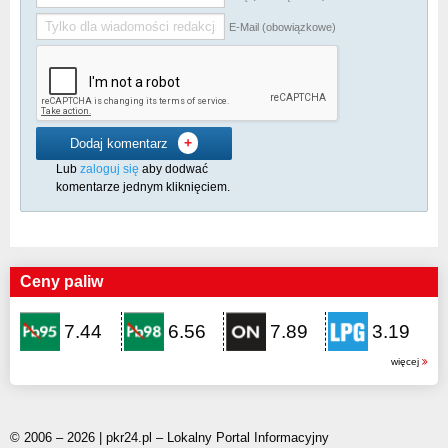
E-Mail (obowiązkowe)
+
Dodaj komentarz
Lub
zaloguj się
aby dodwać
komentarze jednym kliknięciem.
Ceny paliw
7.44
6.56
7.89
3.19
więcej
© 2006 – 2026 | pkr24.pl – Lokalny Portal Informacyjny