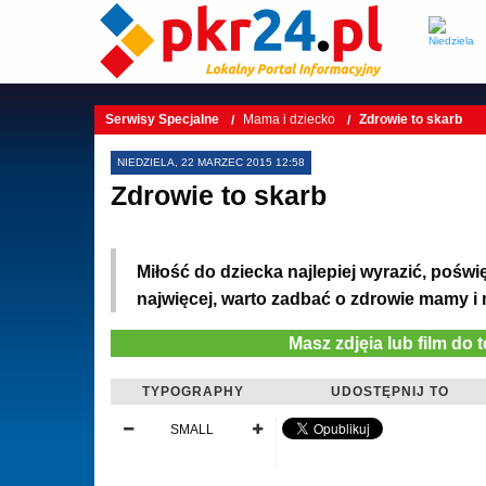
Serwisy Specjalne
Mama i dziecko
Zdrowie to skarb
NIEDZIELA, 22 MARZEC 2015 12:58
Zdrowie to skarb
Miłość do dziecka najlepiej wyrazić, poświ
najwięcej, warto zadbać o zdrowie mamy i
Masz zdjęia lub film do 
TYPOGRAPHY
UDOSTĘPNIJ TO
SMALL