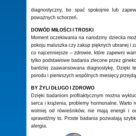
diagnostyczny, bo spać spokojnie lub zapew
poważnych schorzeń.
DOWÓD MIŁOŚCI I TROSKI
Moment oczekiwania na narodziny dziecka moż
pokoju maluszka czy zakup pięknych ubranej i z
co najcenniejsze – zdrowie, które zapewni wam
tylko podstawowe badania zlecone przez ginek
bardziej zaawansowana diagnostykę. Dzięki t
porodu i pierwszych wspólnych miesięcy przejdą 
BY ŻYLI DŁUGO I ZDROWO
Dzięki badaniom profilaktycznym można wyklu
serca i krążenia, problemy hormonalne. Warto rob
wolniej od rówieśników, nie mają energii i 
sprawdźmy to. Proste badania pozwalają szybko 
alergia.