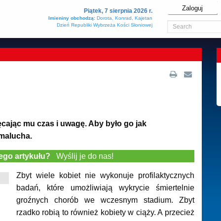
Zaloguj
Piątek, 7 sierpnia 2026 r.
Imieniny obchodzą:
Dorota, Konrad, Kajetan
Dzień Republiki Wybrzeża Kości Słoniowej
ęcając mu czas i uwagę. Aby było go jak
 malucha.
tego artykułu?
Wyślij je do nas!
Zbyt wiele kobiet nie wykonuje profilaktycznych
badań, które umożliwiają wykrycie śmiertelnie
groźnych chorób we wczesnym stadium. Zbyt
rzadko robią to również kobiety w ciąży. A przecież