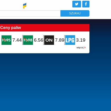
Ceny paliw
7.44
6.56
7.89
3.19
więcej