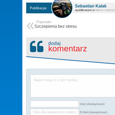
Sebastian Kalak
Publikacja:
opublikowano w
Mama i dziecko
Poprzedni
Szczepienia bez stresu
dodaj
komentarz
Imię (obowiązkowe)
E-Mail (obowiązkowe)