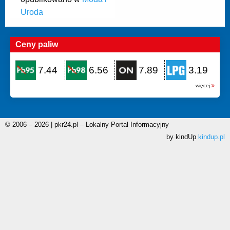
Uroda
Ceny paliw
7.44
6.56
7.89
3.19
więcej
© 2006 – 2026 | pkr24.pl – Lokalny Portal Informacyjny
by kindUp
kindup.pl