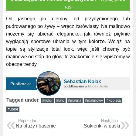
nas!
Od jasnego po ciemny, od przydymionego lub
pudrowanego po żywy – wręcz żarówiasty. Na malinowo
możemy się ubierać elegancko, jak również pięknie
wyglądają sportowe ubrania w tym kolorze. Wciąż na
topie są stylizacje total look, więc jeśli chcemy być
malinowe od stóp do głów, to znakomicie się wpiszemy w
obecne trendy.
Sebastian Kalak
Publikacja:
opublikowano w
Moda i Uroda
Tagged under
#kolor
#lato
#malina
#malinowy
#kobieta
#ubiór
Poprzedni
Następne
Na plaży i basenie
Sukienki w paski