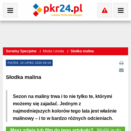
Serwisy Specjalne
Moda i uroda
Słodka malina
PIĄTEK, 10 LIPIEC 2020 08:19
Słodka malina
Sezon na maliny trwa i to nie tylko te, którymi
możemy się zajadać. Jednym z
najmodniejszych kolorów tego lata jest właśnie
malinowy – i to w bardzo różnych odcieniach.
Masz zdjęia lub film do tego artykułu?
Wyślij je do