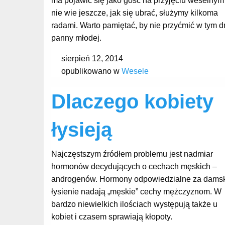
ma pojawić się jako gość na przyjęciu weselnym 
nie wie jeszcze, jak się ubrać, służymy kilkoma
radami. Warto pamiętać, by nie przyćmić w tym d
panny młodej.
sierpień 12, 2014
opublikowano w
Wesele
Dlaczego kobiety
łysieją
Najczęstszym źródłem problemu jest nadmiar
hormonów decydujących o cechach męskich –
androgenów. Hormony odpowiedzialne za dams
łysienie nadają „męskie” cechy mężczyznom. W
bardzo niewielkich ilościach występują także u
kobiet i czasem sprawiają kłopoty.