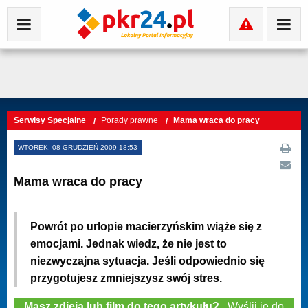
Serwisy Specjalne
Porady prawne
Mama wraca do pracy
WTOREK, 08 GRUDZIEŃ 2009 18:53
Mama wraca do pracy
Powrót po urlopie macierzyńskim wiąże się z
emocjami. Jednak wiedz, że nie jest to
niezwyczajna sytuacja. Jeśli odpowiednio się
przygotujesz zmniejszysz swój stres.
Masz zdjęia lub film do tego artykułu?
Wyślij je do