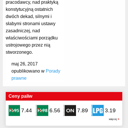
pracodawcy, nad praktyką
konstytucyjną ostatnich
dwóch dekad, silnymi i
słabymi stronami ustawy
zasadniczej, nad
właściwościami porządku
ustrojowego przez nią
stworzonego.
maj 26, 2017
opublikowano w
Porady
prawne
Ceny paliw
7.44
6.56
7.89
3.19
więcej