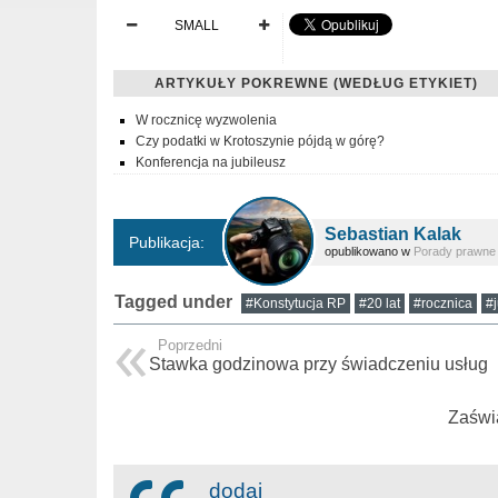
SMALL
ARTYKUŁY POKREWNE (WEDŁUG ETYKIET)
W rocznicę wyzwolenia
Czy podatki w Krotoszynie pójdą w górę?
Konferencja na jubileusz
Sebastian Kalak
Publikacja:
opublikowano w
Porady prawne
Tagged under
#Konstytucja RP
#20 lat
#rocznica
#
Poprzedni
Stawka godzinowa przy świadczeniu usług
Zaświ
dodaj