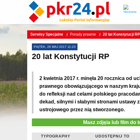
Serwisy Specjalne
Porady prawne
20 lat Konstytucji RP
PIĄTEK, 26 MAJ 2017 11:23
20 lat Konstytucji RP
2 kwietnia 2017 r. minęła 20 rocznica od u
prawnego obowiązującego w naszym kraju. J
do refleksji nad celami polskiego pracod
dekad, silnymi i słabymi stronami ustawy
ustrojowego przez nią stworzonego.
Masz zdjęia lub film do 
TYPOGRAPHY
UDOSTĘPNIJ TO