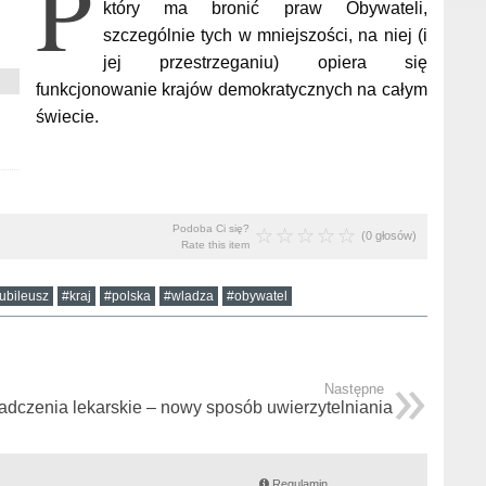
P
który ma bronić praw Obywateli,
szczególnie tych w mniejszości, na niej (i
jej przestrzeganiu) opiera się
funkcjonowanie krajów demokratycznych na całym
świecie.
Podoba Ci się?
(0 głosów)
Rate this item
jubileusz
#kraj
#polska
#wladza
#obywatel
Następne
adczenia lekarskie – nowy sposób uwierzytelniania
Regulamin