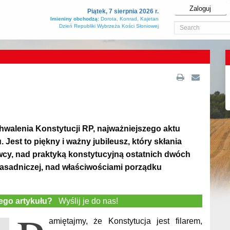
Zaloguj
Piątek, 7 sierpnia 2026 r.
Imieniny obchodzą:
Dorota, Konrad, Kajetan
Dzień Republiki Wybrzeża Kości Słoniowej
chwalenia Konstytucji RP, najważniejszego aktu
est to piękny i ważny jubileusz, który skłania
awcy, nad praktyką konstytucyjną ostatnich dwóch
 zasadniczej, nad właściwościami porządku
tego artykułu?
Wyślij je do nas!
amiętajmy, że Konstytucja jest filarem,