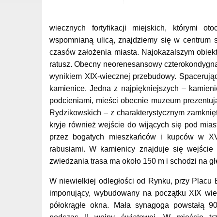
wiecznych fortyfikacji miejskich, którymi o
wspomnianą ulicą, znajdziemy się w centrum s
czasów założenia miasta. Najokazalszym obiek
ratusz. Obecny neorenesansowy czterokondygna
wynikiem XIX-wiecznej przebudowy. Spacerują
kamienice. Jedna z najpiękniejszych – kamieni
podcieniami, mieści obecnie muzeum prezentując
Rydzikowskich – z charakterystycznym zamknię
kryje również wejście do wijących się pod mias
przez bogatych mieszkańców i kupców w XVI
rabusiami. W kamienicy znajduje się wejście
zwiedzania trasa ma około 150 m i schodzi na g
W niewielkiej odległości od Rynku, przy Placu
imponujący, wybudowany na początku XIX wie
półokrągłe okna. Mała synagoga powstałą 90 