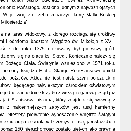
ech kultur warto odwiedzić również XVIII-wieczną
enienia Pańskiego. Jest ona jednym z najważniejszych
. W jej wnętrzu trzeba zobaczyć ikonę Matki Boskiej
Miłosierdzia”.
 na taras widokowy, z którego rozciąga się urokliwy
i i ośmioma basztami Wzgórze św. Mikołaja z XVII-
śnie do roku 1375 ulokowany był pierwszy gród.
jdziemy się na placu ks. Skargi. Koniecznie należy się
em Bożego Ciała. Świątynię wzniesiono w 1571 roku,
az pomocy księdza Piotra Skargi. Renesansowy obiekt
du pożarów. Aktualnie jest najstarszym pojezuickim
uitów, będącego największym ośrodkiem oświatowym
ko jedno zachodnie skrzydło z wieżą zegarową. Stąd już
ja i Stanisława biskupa, który znajduje się wewnątrz
 z najcenniejszych zabytków jest tutaj kamienny
ła. Niestety, pierwotnie wyposażenie wnętrza świątyni
pojezuickiego kościoła w Przemyślu. Listę jarosławskich
ponad 150 nieruchomości zostało ujętych jako prawnie