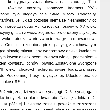
kondygnacją, zaadaptowaną na restaurację. Tutaj
również możemy zobaczyć fragment XVII-
toczone było niegdyś całe Stare Miasto. Podążając
tarówki. Jej układ pozostał niemalże niezmieniony od
tem jarosławskiego Rynku jest wzniesiony w XV wieku
cyjny gmach z wieżą zegarową, zwieńczony attyką jest
c wokół ratusza, warto zwrócić uwagę na renesansowe
ca Orsettich, ozdobiona piękną attyką, z zachowanymi
e historię miasta. Inny wartościowy obiekt, kamienica
tym krytym dziedzińcem, zwanym wiatą, i podcieniem –
tem korytarzy, lochów i piwnic. Zostały one wydrążone
I wieku, chcących uchronić swoje bogactwa przed
 do Podziemnej Trasy Turystycznej. Udostępniona do
łębokość 8,5 m.
 Bożenic, znajdziemy dwie synagogi. Duża synagoga to
ku budynek na planie kwadratu. Fasadę zdobią duże
lat później i niestety została poważnie zniszczona