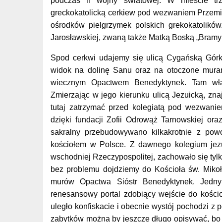
podczas II wojny światowej. W mieście trz
greckokatolicką cerkiew pod wezwaniem Przemi
ośrodków pielgrzymek polskich grekokatolików
Jarosławskiej, zwaną także Matką Boską „Bramy 
Spod cerkwi udajemy się ulicą Cygańską Górka
widok na dolinę Sanu oraz na otoczone muram
wiecznym Opactwem Benedyktynek. Tam wła
Zmierzając w jego kierunku ulicą Jezuicką, zna
tutaj zatrzymać przed kolegiatą pod wezwani
dzięki fundacji Zofii Odrowąż Tarnowskiej or
sakralny przebudowywano kilkakrotnie z powo
kościołem w Polsce. Z dawnego kolegium jez
wschodniej Rzeczypospolitej, zachowało się tyl
bez problemu dojdziemy do Kościoła św. Mikoła
murów Opactwa Sióstr Benedyktynek. Jednym
renesansowy portal zdobiący wejście do kościo
uległo konfiskacie i obecnie wystój pochodzi z 
zabytków można by jeszcze długo opisywać, bo 