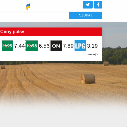
Ceny paliw
7.44
6.56
7.89
3.19
więcej