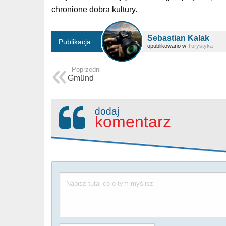
chronione dobra kultury.
Sebastian Kalak
Publikacja:
opublikowano w
Turystyka
Poprzedni
Gmünd
dodaj
komentarz