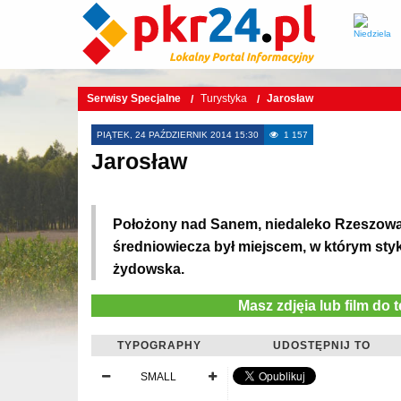
Serwisy Specjalne
Turystyka
Jarosław
PIĄTEK, 24 PAŹDZIERNIK 2014 15:30
1 157
Jarosław
Położony nad Sanem, niedaleko Rzeszowa,
średniowiecza był miejscem, w którym stykał
żydowska.
Masz zdjęia lub film do 
TYPOGRAPHY
UDOSTĘPNIJ TO
SMALL