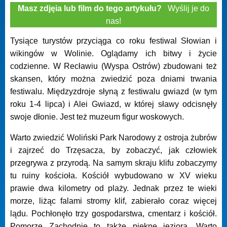
Masz zdjęia lub film do tego artykułu?
Wyślij je do
nas!
Tysiące turystów przyciąga co roku festiwal Słowian i
wikingów w Wolinie. Oglądamy ich bitwy i życie
codzienne. W Recławiu (Wyspa Ostrów) zbudowani też
skansen, który można zwiedzić poza dniami trwania
festiwalu. Międzyzdroje słyną z festiwalu gwiazd (w tym
roku 1-4 lipca) i Alei Gwiazd, w której sławy odcisnęły
swoje dłonie. Jest też muzeum figur woskowych.
Warto zwiedzić Woliński Park Narodowy z ostroja żubrów
i zajrzeć do Trzęsacza, by zobaczyć, jak człowiek
przegrywa z przyrodą. Na samym skraju klifu zobaczymy
tu ruiny kościoła. Kościół wybudowano w XV wieku
prawie dwa kilometry od plaży. Jednak przez te wieki
morze, liżąc falami stromy klif, zabierało coraz więcej
lądu. Pochłonęło trzy gospodarstwa, cmentarz i kościół.
Pomorze Zachodnie to także piękne jeziora. Warto