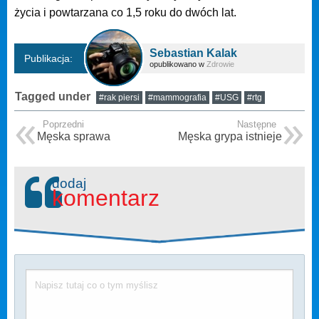
życia i powtarzana co 1,5 roku do dwóch lat.
Sebastian Kalak
Publikacja:
opublikowano w
Zdrowie
Tagged under
#rak piersi
#mammografia
#USG
#rtg
Poprzedni
Następne
Męska sprawa
Męska grypa istnieje
dodaj
komentarz