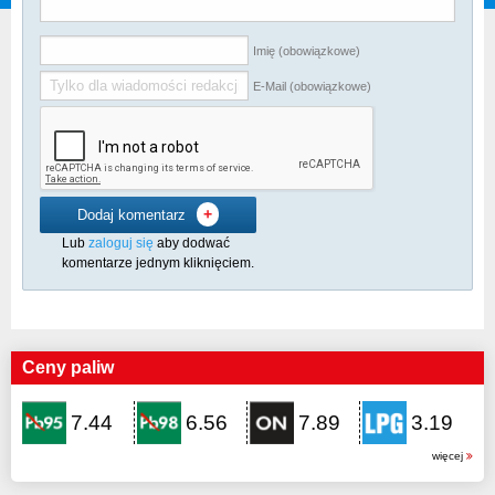
Imię (obowiązkowe)
E-Mail (obowiązkowe)
+
Dodaj komentarz
Lub
zaloguj się
aby dodwać
komentarze jednym kliknięciem.
Ceny paliw
7.44
6.56
7.89
3.19
więcej