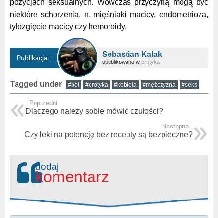
pozycjach seksualnych. Wówczas przyczyną mogą być
niektóre schorzenia, n. mięśniaki macicy, endometrioza,
tyłozgięcie macicy czy hemoroidy.
Sebastian Kalak
Publikacja:
opublikowano w
Erotyka
Tagged under
#ból
#erotyka
#kobieta
#mężczyzna
#seks
Poprzedni
Dlaczego należy sobie mówić czułości?
Następne
Czy leki na potencję bez recepty są bezpieczne?
dodaj
komentarz