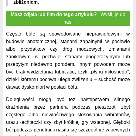
zbliżeniem.
Masz zdjęia lub film do tego artykułu?
Wyślij je do
nas!
Często bóle są spowodowane nieprawidłowymi w
budowie anatomicznej, stanami zapalnymi w pochwie
albo przydatków czy dróg moczowych, zmianami
zanikowymi w pochwie, stanami pooperacyjnymi lub
przebytym niedawno porodem. Innym powodem może
być brak wydzielania lubricatio, czyli „płynu miłosnego”,
dzięki któremu pochwa ulega zwilżeniu – suchość może
dawać dyskomfort w postaci bólu.
Dolegliwości mogą być też następstwem silnego
drażnienia przez partnera podczas pieszczot, zbyt
częstego albo niewłaściwego stosowania wibratorów,
urazu łechtaczki czy zbyt krótkiej gry wstępnej. Głęboki
ból podczas penetracji nasila się szczególnie w pewnych