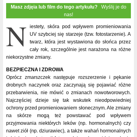
Masz zdjęia lub film do tego artykułu?
Wyślij je do
nas!
N
iestety, skóra pod wpływem promieniowania
UV szybciej się starzeje (tzw. fotostarzenie). A
twarz, która jest wystawiona do słońca przez
cały rok, szczególnie jest narażona na różne
niekorzystne zmiany.
BEZPIECZNA I ZDROWA
Oprócz zmarszczek następuje rozszerzenie i pękanie
drobnych naczynek oraz zaczynają się pojawiać różne
przebarwienia, nie mówić o zmianach nowotworowych.
Najczęściej dzieje się tak wskutek nieodpowiedniej
ochrony przed promieniowaniem słonecznym. Ale zmiany
na skórze mogą też powstawać pod wpływem
przyjmowania niektórych leków (np. hormonalnych) czy
nawet ziół (np. dziurawiec), a także wahań hormonalnych