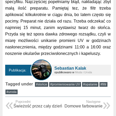
specyfiku. Najczęściej popełniamy błąd, nakładając zbyt
małą ilość preparatu. Pamiętaj tez, że filtr trzeba
aplikować kilkukrotnie w ciągu dnia, bo latem często się
pocimy. Preparat nie działa od razu. Trzeba odczekać co
najmniej 15 minut, zanim wystawisz twarz do słońca.
Przyda się też spora dawka zdrowego rozsądku, czyli w
miarę możliwości unikanie promieni UV w godzinach
nasłonecznienia, między godzinami 11:00 a 16:00 oraz
noszenie okularów przeciwsłonecznych i kapeluszy.
Sebastian Kalak
Publikacja:
opublikowano w
Moda i Uroda
Tagged under
#slońce
#promieniowanie UV
#opalanie
#filtr
#uroda
Poprzedni
Następne
Świeżość przez cały dzień
Domowe farbowanie