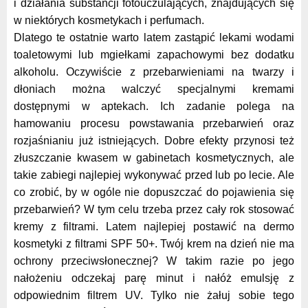
i działania substancji fotouczulających, znajdujących się
w niektórych kosmetykach i perfumach.
Dlatego te ostatnie warto latem zastąpić lekami wodami
toaletowymi lub mgiełkami zapachowymi bez dodatku
alkoholu. Oczywiście z przebarwieniami na twarzy i
dłoniach można walczyć specjalnymi kremami
dostępnymi w aptekach. Ich zadanie polega na
hamowaniu procesu powstawania przebarwień oraz
rozjaśnianiu już istniejących. Dobre efekty przynosi też
złuszczanie kwasem w gabinetach kosmetycznych, ale
takie zabiegi najlepiej wykonywać przed lub po lecie. Ale
co zrobić, by w ogóle nie dopuszczać do pojawienia się
przebarwień? W tym celu trzeba przez cały rok stosować
kremy z filtrami. Latem najlepiej postawić na dermo
kosmetyki z filtrami SPF 50+. Twój krem na dzień nie ma
ochrony przeciwsłonecznej? W takim razie po jego
nałożeniu odczekaj parę minut i nałóż emulsję z
odpowiednim filtrem UV. Tylko nie żałuj sobie tego