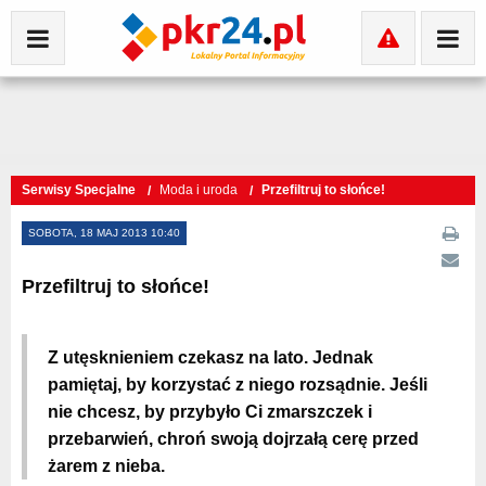
Serwisy Specjalne
Moda i uroda
Przefiltruj to słońce!
SOBOTA, 18 MAJ 2013 10:40
Przefiltruj to słońce!
Z utęsknieniem czekasz na lato. Jednak
pamiętaj, by korzystać z niego rozsądnie. Jeśli
nie chcesz, by przybyło Ci zmarszczek i
przebarwień, chroń swoją dojrzałą cerę przed
żarem z nieba.