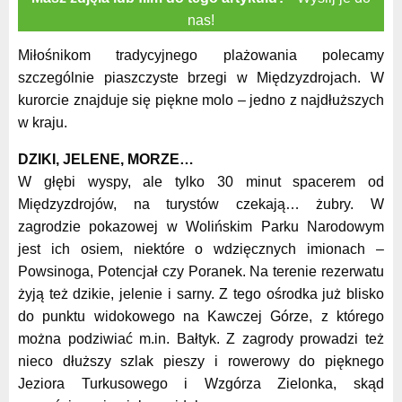
nas!
Miłośnikom tradycyjnego plażowania polecamy
szczególnie piaszczyste brzegi w Międzyzdrojach. W
kurorcie znajduje się piękne molo – jedno z najdłuższych
w kraju.
DZIKI, JELENE, MORZE…
W głębi wyspy, ale tylko 30 minut spacerem od
Międzyzdrojów, na turystów czekają… żubry. W
zagrodzie pokazowej w Wolińskim Parku Narodowym
jest ich osiem, niektóre o wdzięcznych imionach –
Powsinoga, Potencjał czy Poranek. Na terenie rezerwatu
żyją też dzikie, jelenie i sarny. Z tego ośrodka już blisko
do punktu widokowego na Kawczej Górze, z którego
można podziwiać m.in. Bałtyk. Z zagrody prowadzi też
nieco dłuższy szlak pieszy i rowerowy do pięknego
Jeziora Turkusowego i Wzgórza Zielonka, skąd