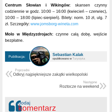
Centrum Słowian i Wikingów:
skansen czynny
codziennie w godz. 10:00 – 16:00 (kwiecień – czerwiec),
10:00 – 18:00 (lipiec-sierpień). Bilety: norm. 10 zł, ulg. 7
zł. Szczegóły:
www.jomsborg-wineta.com
Molo w Międzyzdrojach:
czynne całą dobę, wejście
bezpłatne.
Sebastian Kalak
Publikacja:
opublikowano w
Turystyka
Poprzedni
Odkryj najpiękniejsze zakątki wielkopolski
Następne
Roztocze na weekend
dodaj
komentarz