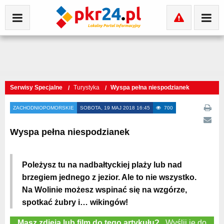
Serwisy Specjalne
Turystyka
Wyspa pełna niespodzianek
ZACHODNIOPOMORSKIE
SOBOTA, 19 MAJ 2018 16:45
700
Wyspa pełna niespodzianek
Poleżysz tu na nadbałtyckiej plaży lub nad
brzegiem jednego z jezior. Ale to nie wszystko.
Na Wolinie możesz wspinać się na wzgórze,
spotkać żubry i… wikingów!
Masz zdjęia lub film do tego artykułu?
Wyślij je do