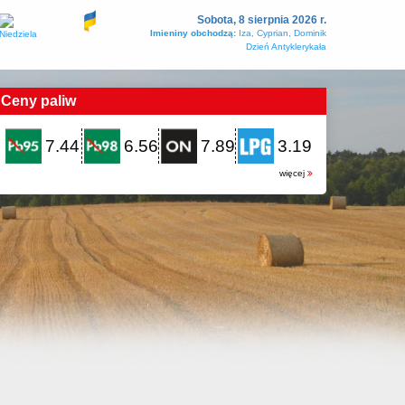
Sobota, 8 sierpnia 2026 r.
Imieniny obchodzą:
Iza, Cyprian, Dominik
Dzień Antyklerykała
Ceny paliw
7.44
6.56
7.89
3.19
więcej