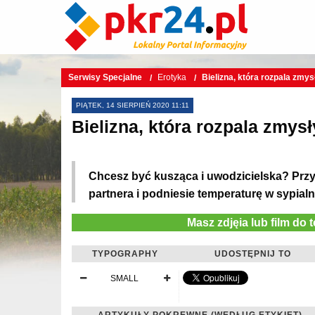
Serwisy Specjalne
Erotyka
Bielizna, która rozpala zmys
PIĄTEK, 14 SIERPIEŃ 2020 11:11
Bielizna, która rozpala zmysł
Chcesz być kusząca i uwodzicielska? Przy
partnera i podniesie temperaturę w sypialn
Masz zdjęia lub film do 
TYPOGRAPHY
UDOSTĘPNIJ TO
SMALL
ARTYKUŁY POKREWNE (WEDŁUG ETYKIET)