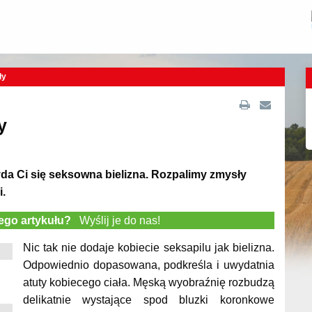
ły
y
da Ci się seksowna bielizna. Rozpalimy zmysły
i.
tego artykułu?
Wyślij je do nas!
Nic tak nie dodaje kobiecie seksapilu jak bielizna.
Odpowiednio dopasowana, podkreśla i uwydatnia
atuty kobiecego ciała. Męską wyobraźnię rozbudzą
delikatnie wystające spod bluzki koronkowe