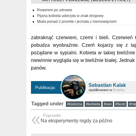
Rowerem po zdrowie
Pijana kobieta uderzyła w znak drogowy
Miała ponad 2 promile i jechała z niemowlęciem
zabraknąć czerwieni, czerni i bieli. Czerwień 
pobudza wyobraźnie. Czerń kojarzy się z taj
pożądane w sypialni. Kobieta w takiej bieliźnie
niewinnie wygląda się w bieliźnie białej. Jednak
panów.
Sebastian Kalak
Publikacja:
opublikowano w
Erotyka
Tagged under
#bielizna
#kobieta
#sex
#facet
#mę
Poprzedni
Na eksperymenty nigdy za późno