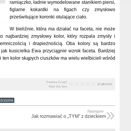
ramiączko, ładnie wymodelowane stanikiem piersi,
figlarne kokardki na figach czy zmysłowo
prześwitujące koronki otulające ciało.
W bieliźnie, która ma działać na faceta, nie może
to najbardziej zmysłowy kolor, który rozpala zmysły i
emniczością i drapieżnością. Oba kolory są bardzo
 jak kusicielka Ewa przyciągnie wzrok faceta. Bardziej
 i ten kolor skąpych ciuszków ma wielu wielbicieli wśród
Podoba Ci się?
(0 głosów)
Rate this item
żczyzna
Następne
Jak rozmawiać o „TYM” z dzieckiem