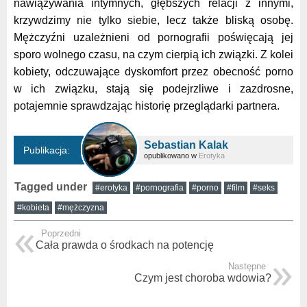
nawiązywania intymnych, głębszych relacji z innymi,
krzywdzimy nie tylko siebie, lecz także bliską osobę.
Mężczyźni uzależnieni od pornografii poświęcają jej
sporo wolnego czasu, na czym cierpią ich związki. Z kolei
kobiety, odczuwające dyskomfort przez obecność porno
w ich związku, stają się podejrzliwe i zazdrosne,
potajemnie sprawdzając historię przeglądarki partnera.
Sebastian Kalak
Publikacja:
opublikowano w
Erotyka
Tagged under
#erotyka
#pornografia
#porno
#film
#seks
#kobieta
#mężczyzna
Poprzedni
Cała prawda o środkach na potencję
Następne
Czym jest choroba wdowia?