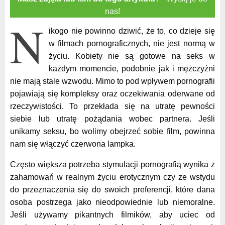
nas!
N
ikogo nie powinno dziwić, że to, co dzieje się
w filmach pornograficznych, nie jest normą w
życiu. Kobiety nie są gotowe na seks w
każdym momencie, podobnie jak i mężczyźni
nie mają stale wzwodu. Mimo to pod wpływem pornografii
pojawiają się kompleksy oraz oczekiwania oderwane od
rzeczywistości. To przekłada się na utratę pewności
siebie lub utratę pożądania wobec partnera. Jeśli
unikamy seksu, bo wolimy obejrzeć sobie film, powinna
nam się włączyć czerwona lampka.
Często większa potrzeba stymulacji pornografią wynika z
zahamowań w realnym życiu erotycznym czy ze wstydu
do przeznaczenia się do swoich preferencji, które dana
osoba postrzega jako nieodpowiednie lub niemoralne.
Jeśli używamy pikantnych filmików, aby uciec od